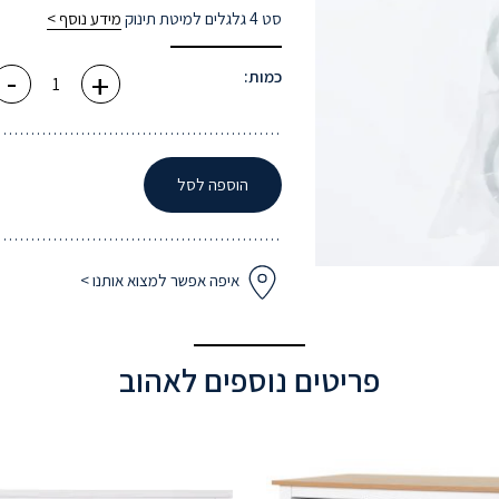
סט 4 גלגלים למיטת תינוק
מידע נוסף >
-
+
כמות
כמות:
של
סט
4
גלגלים
למיטת
תינוק
הוספה לסל
סגל
-
תקן
חדש
איפה אפשר למצוא אותנו >
פריטים נוספים לאהוב