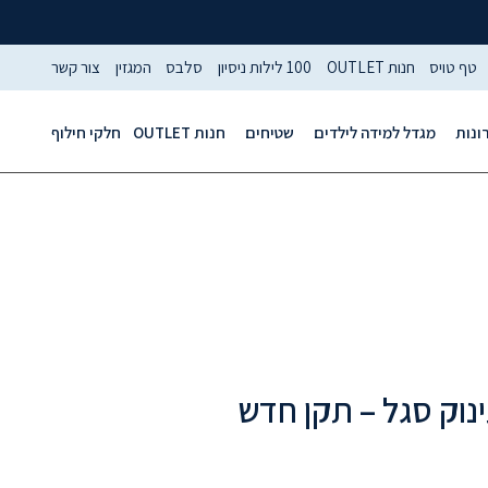
טף טויס
חנות OUTLET
100 לילות ניסיון
סלבס
המגזין
צור קשר
ונות
מגדל למידה לילדים
שטיחים
חנות OUTLET
חלקי חילוף