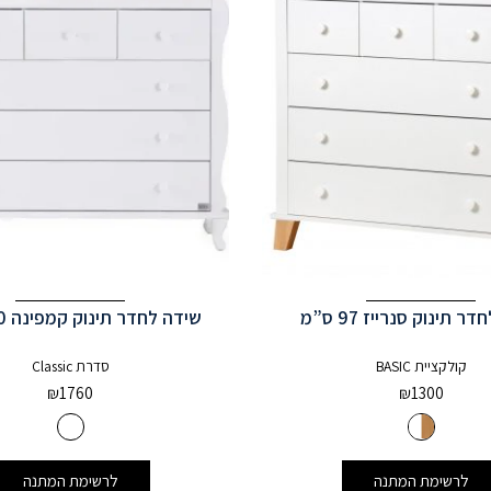
ר תינוק סנרייז 97 ס”מ
שידה לחדר תינוק קמפינה 120 ס”מ
קולקציית BASIC
סדרת Classic
₪
1760
₪
1300
לרשימת המתנה
לרשימת המתנה