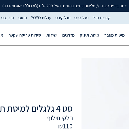
אתם בידיים טובות // שליחות בחינם בהזמנה מעל 299 ש"ח (לא כולל ריהוט ומזרנים)
קבוצת סגל
סגל בייבי
סגל קידס
עגלות YOYO
סטוקי
סובינקס
מיטות מעבר
מיטת תינוק
מזרנים
שידות
שידות טריקה שקטה
אר
סט 4 גלגלים למיטת תינוק סגל – תקן חדש
חלקי חילוף
₪
110