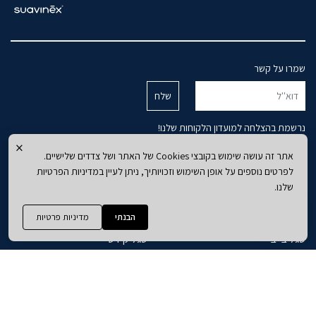
שמרו על קשר
נרשמת בהצלחה למועדון הלקוחות שלנו!
אחריות למוצרים
עלינו
×
אתר זה עושה שימוש בקובצי Cookies של האתר ושל צדדים שלישיים.
מדיניות משלוחים
המותגים
לפרטים נוספים על אופן השימוש וזכויותיך, ניתן לעיין במדיניות הפרטיות
מדיניות פרטיות
קטלוג חדרים
שלנו.
הצהרת נגישות
המגזין
תקנון האתר
צור קשר
הבנתי
מדיניות פרטיות
סגל בייבי
סגל קידס
חדרי תינוקות
ארונות ילדים
מיטות תינוק
מיטות ילדים
שידות
מזרנים לילדים
ארונות
כסאות אוכל