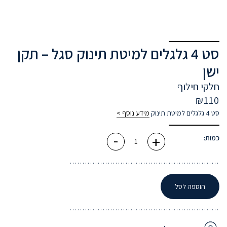
סט 4 גלגלים למיטת תינוק סגל – תקן
ישן
חלקי חילוף
₪
110
סט 4 גלגלים למיטת תינוק
מידע נוסף >
-
+
כמות
כמות:
של
סט
4
גלגלים
למיטת
תינוק
סגל
הוספה לסל
-
תקן
ישן