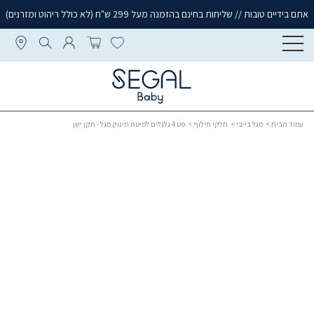
אתם בידיים טובות // שליחות בחינם בהזמנה מעל 299 ש"ח (לא כולל ריהוט ומזרנים)
עמוד הבית
>
סגל בייבי
>
חלקי חילוף
> סט 4 גלגלים למיטת תינוק סגל - תקן ישן