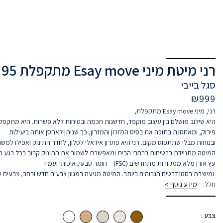
 לבנדר
ב
מוקפד
,
חדשנות
חכמה
ובטיחות
ללא
פשרות
.
היא
מתקפלת
בקלות
ובמהירות
,
ללא
 בסיס המזרון והמזרון, כך
ש
ניתן
לאחסן
אותה
ב
יעילות
ום
.
רני היא
פתרון
אידאלי
לסלון
,
לחדר
התינוק
ואפילו
למשרד
הביתי
.
ברחבי
הבית
ומאפשרת
לשמור
את
התינוק
קרוב
בכל
רגע
ביום
.
היא
עשויה
חדשים
(
FSC
) –
חומר
טבעי
,
איכותי
ועמיד
–
והים
ביותר
.
המיטה
מגיעה
במגוון
צבעים
חדש ורחב, צבעים
שישתלבו
מושלם
ב
כל