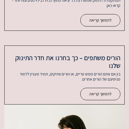
גת כל יציאה מחוץ לבית לבילוי נעים ונוח יותר -
 – כך בחרנו את חדר התינוק
טריים, או הורים וותיקים, תמיד מעניין ללמוד
ים.